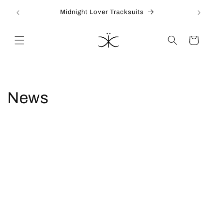
İçeriğe
Midnight Lover Tracksuits
atla
Sepet
News